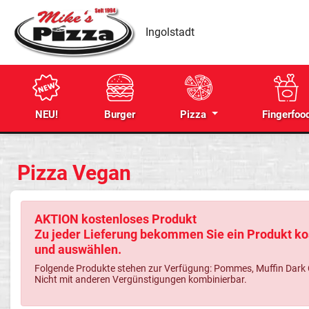
Ingolstadt
NEU!
Burger
Pizza
Fingerfoo
Pizza Vegan
AKTION kostenloses Produkt
Zu jeder Lieferung bekommen Sie ein Produkt kos
und auswählen.
Folgende Produkte stehen zur Verfügung: Pommes, Muffin Dark Cho
Nicht mit anderen Vergünstigungen kombinierbar.