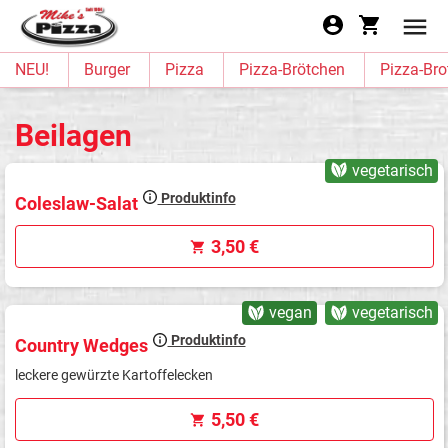
NEU!
Burger
Pizza
Pizza-Brötchen
Pizza-Bro
Beilagen
vegetarisch
Produktinfo
Coleslaw-Salat
3,50 €
vegan
vegetarisch
Produktinfo
Country Wedges
leckere gewürzte Kartoffelecken
5,50 €