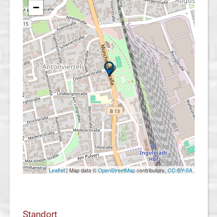
−
Leaflet
| Map data ©
OpenStreetMap
contributors,
CC-BY-SA
Standort