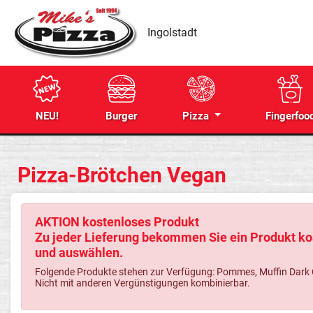
Ingolstadt
NEU!
Burger
Pizza
Fingerfoo
Pizza-Brötchen Vegan
AKTION kostenloses Produkt
Zu jeder Lieferung bekommen Sie ein Produkt kos
und auswählen.
Folgende Produkte stehen zur Verfügung: Pommes, Muffin Dark Cho
Nicht mit anderen Vergünstigungen kombinierbar.