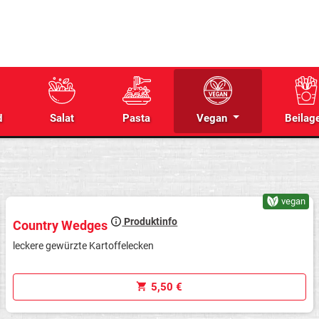
d
Salat
Pasta
Vegan
Beilag
vegan
Produktinfo
Country Wedges
leckere gewürzte Kartoffelecken
5,50 €