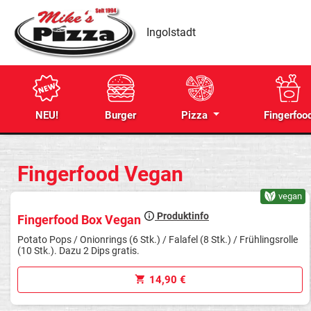
Ingolstadt
NEU!
Burger
Pizza
Fingerfoo
Fingerfood Vegan
vegan
Produktinfo
Fingerfood Box Vegan
Potato Pops / Onionrings (6 Stk.) / Falafel (8 Stk.) / Frühlingsrolle
(10 Stk.). Dazu 2 Dips gratis.
14,90 €