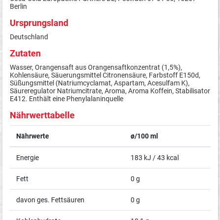
Berlin
Ursprungsland
Deutschland
Zutaten
Wasser, Orangensaft aus Orangensaftkonzentrat (1,5%),
Kohlensäure, Säuerungsmittel Citronensäure, Farbstoff E150d,
Süßungsmittel (Natriumcyclamat, Aspartam, Acesulfam K),
Säureregulator Natriumcitrate, Aroma, Aroma Koffein, Stabilisator
E412. Enthält eine Phenylalaninquelle
Nährwerttabelle
Nährwerte
ø/100 ml
Energie
183 kJ / 43 kcal
Fett
0 g
davon ges. Fettsäuren
0 g