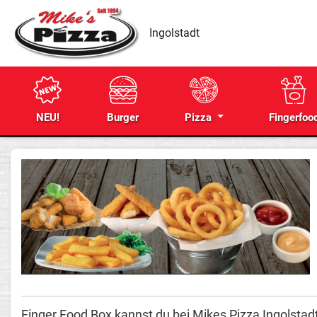
Ingolstadt
NEU!
Burger
Pizza
Fingerfoo
Finger Food Box kannst du bei Mikes Pizza Ingolstadt