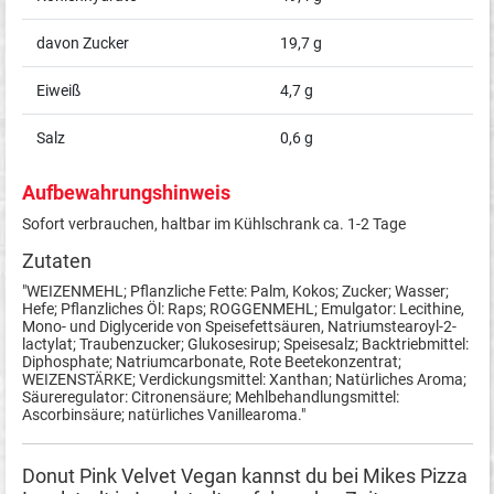
davon Zucker
19,7 g
Eiweiß
4,7 g
Salz
0,6 g
Aufbewahrungshinweis
Sofort verbrauchen, haltbar im Kühlschrank ca. 1-2 Tage
Zutaten
"WEIZENMEHL; Pflanzliche Fette: Palm, Kokos; Zucker; Wasser;
Hefe; Pflanzliches Öl: Raps; ROGGENMEHL; Emulgator: Lecithine,
Mono- und Diglyceride von Speisefettsäuren, Natriumstearoyl-2-
lactylat; Traubenzucker; Glukosesirup; Speisesalz; Backtriebmittel:
Diphosphate; Natriumcarbonate, Rote Beetekonzentrat;
WEIZENSTÄRKE; Verdickungsmittel: Xanthan; Natürliches Aroma;
Säureregulator: Citronensäure; Mehlbehandlungsmittel:
Ascorbinsäure; natürliches Vanillearoma."
Donut Pink Velvet Vegan kannst du bei Mikes Pizza