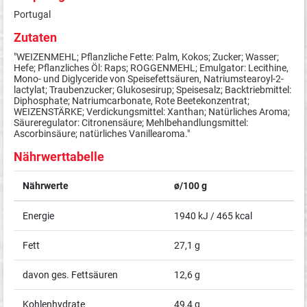
Portugal
Zutaten
"WEIZENMEHL; Pflanzliche Fette: Palm, Kokos; Zucker; Wasser;
Hefe; Pflanzliches Öl: Raps; ROGGENMEHL; Emulgator: Lecithine,
Mono- und Diglyceride von Speisefettsäuren, Natriumstearoyl-2-
lactylat; Traubenzucker; Glukosesirup; Speisesalz; Backtriebmittel:
Diphosphate; Natriumcarbonate, Rote Beetekonzentrat;
WEIZENSTÄRKE; Verdickungsmittel: Xanthan; Natürliches Aroma;
Säureregulator: Citronensäure; Mehlbehandlungsmittel:
Ascorbinsäure; natürliches Vanillearoma."
Nährwerttabelle
Nährwerte
ø/100 g
Energie
1940 kJ / 465 kcal
Fett
27,1 g
davon ges. Fettsäuren
12,6 g
Kohlenhydrate
49,4 g