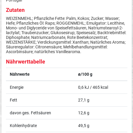
Portugal
Zutaten
WEIZENMEHL; Pflanzliche Fette: Palm, Kokos; Zucker; Wasser;
Hefe; Pflanzliches Öl: Raps; ROGGENMEHL; Emulgator: Lecithine,
Mono- und Diglyceride von Speisefettsäuren, Natriumstearoyl-2-
lactylat; Traubenzucker; Glukosesirup; Speisesalz; Backtriebmittel:
Diphosphate; Natriumcarbonate, Rote Beetekonzentrat;
WEIZENSTÄRKE; Verdickungsmittel: Xanthan; Natürliches Aroma;
Säureregulator: Citronensäure; Mehlbehandlungsmittel:
Ascorbinsäure; natürliches Vanillearoma.
Nährwerttabelle
Nährwerte
ø/100 g
Energie
0,6 kJ / 465 kcal
Fett
27,1 g
davon ges. Fettsäuren
12,6 g
Kohlenhydrate
49,5 g