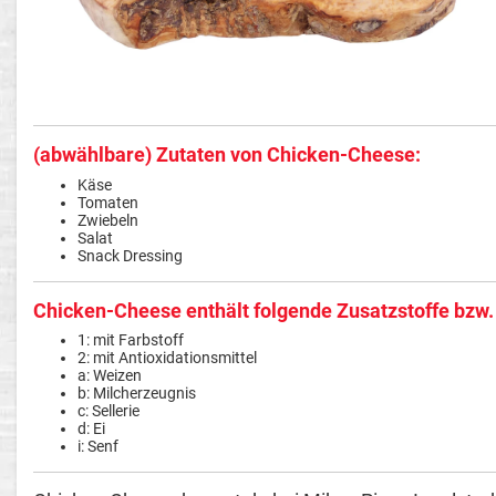
(abwählbare) Zutaten von Chicken-Cheese:
Käse
Tomaten
Zwiebeln
Salat
Snack Dressing
Chicken-Cheese enthält folgende Zusatzstoffe bzw.
1: mit Farbstoff
2: mit Antioxidationsmittel
a: Weizen
b: Milcherzeugnis
c: Sellerie
d: Ei
i: Senf