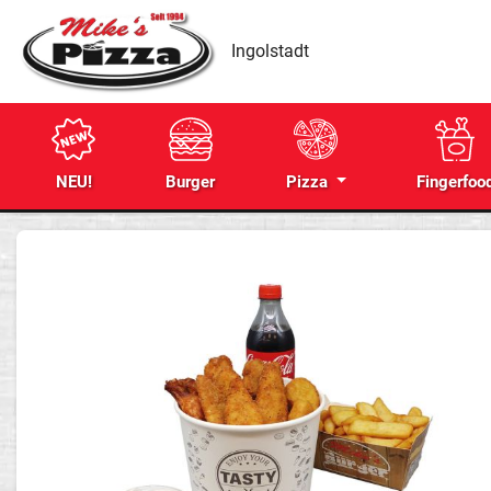
Ingolstadt
NEU!
Burger
Pizza
Fingerfoo